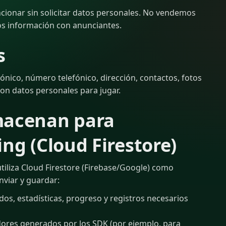
cionar sin solicitar datos personales. No vendemos
s información con anunciantes.
s
rónico, número telefónico, dirección, contactos, fotos
on datos personales para jugar.
lmacenan para
ing (Cloud Firestore)
 utiliza Cloud Firestore (Firebase/Google) como
viar y guardar:
os, estadísticas, progreso y registros necesarios
dores generados por los SDK (por ejemplo, para